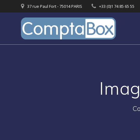
Passer
37 rue Paul Fort - 75014 PARIS
+33 (0)1 74 85 65 55
au
contenu
Imag
Co