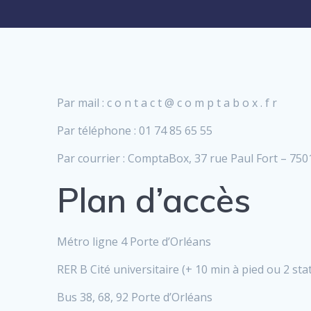
Par mail : c o n t a c t @ c o m p t a b o x . f r
Par téléphone : 01 74 85 65 55
Par courrier : ComptaBox, 37 rue Paul Fort – 75
Plan d’accès
Métro ligne 4 Porte d’Orléans
RER B Cité universitaire (+ 10 min à pied ou 2 st
Bus 38, 68, 92 Porte d’Orléans