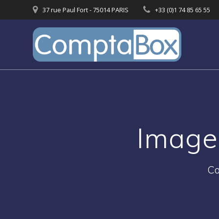
Passer
37 rue Paul Fort - 75014 PARIS
+33 (0)1 74 85 65 55
au
contenu
Image
Co