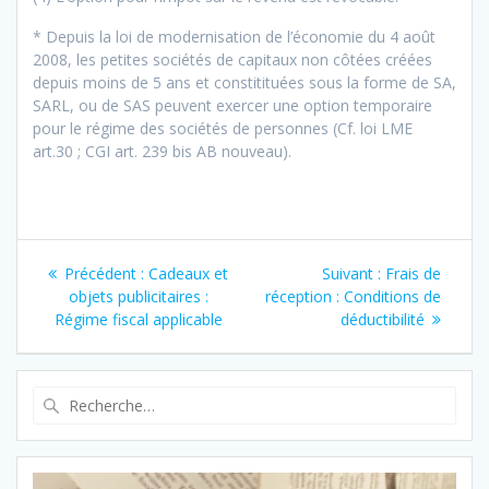
* Depuis la loi de modernisation de l’économie du 4 août
2008, les petites sociétés de capitaux non côtées créées
depuis moins de 5 ans et constitituées sous la forme de SA,
SARL, ou de SAS peuvent exercer une option temporaire
pour le régime des sociétés de personnes (Cf. loi LME
art.30 ; CGI art. 239 bis AB nouveau).
Navigation
Article
Article
Précédent :
Cadeaux et
Suivant :
Frais de
de
précédent
suivant
objets publicitaires :
réception : Conditions de
:
:
Régime fiscal applicable
déductibilité
l’article
Recherche
pour
: