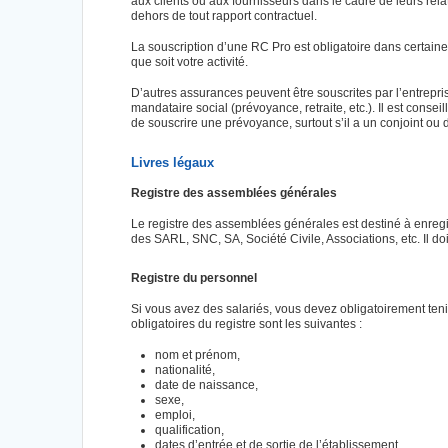
aux clients ou aux fournisseurs dans le cadre de leurs rela
dehors de tout rapport contractuel.
La souscription d’une RC Pro est obligatoire dans certain
que soit votre activité.
D’autres assurances peuvent être souscrites par l’entrepris
mandataire social (prévoyance, retraite, etc.). Il est conse
de souscrire une prévoyance, surtout s’il a un conjoint ou 
Livres légaux
Registre des assemblées générales
Le registre des assemblées générales est destiné à enreg
des SARL, SNC, SA, Société Civile, Associations, etc. Il 
Registre du personnel
Si vous avez des salariés, vous devez obligatoirement ten
obligatoires du registre sont les suivantes :
nom et prénom,
nationalité,
date de naissance,
sexe,
emploi,
qualification,
dates d’entrée et de sortie de l’établissement