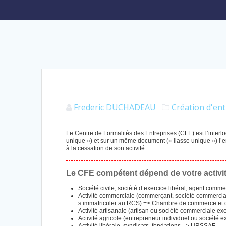
Frederic DUCHADEAU
Création d'ent
Le Centre de Formalités des Entreprises (CFE) est l’interl
unique ») et sur un même document (« liasse unique ») l’en
à la cessation de son activité.
Le CFE compétent dépend de votre activi
Société civile, société d’exercice libéral, agent com
Activité commerciale (commerçant, société commercial
s’immatriculer au RCS) => Chambre de commerce et d
Activité artisanale (artisan ou société commerciale ex
Activité agricole (entrepreneur individuel ou société 