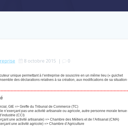
reprise
8 octobre 2015
|
0
ocuteur unique permettant à l’entreprise de souscrire en un même lieu (« guichet
semble des déclarations relatives à sa création, aux modifications de sa situation
té
mercial, GIE => Greffe du Tribunal de Commerce (TC)
e n’exerçant pas une activité artisanale ou agricole, autre personne morale tenue
’industrie (CCI)
erçant une activité artisanale) => Chambre des Métiers et de l’Artisanat (CMA)
exerçant une activité agricole) => Chambre d’Agriculture