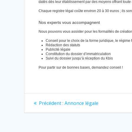
datés dès leur établissement par des moyens offrant toute
Chaque registre légal coûte environ 20 à 30 euros ; ils so
Nos experts vous accompagnent
Nous pouvons vous assister pour les formalités de création
Conseil pour le choix de la forme juridique, le régime f
Rédaction des statuts
Publicité légale
Constitution du dossier d’immatriculation
Suivi du dossier jusqu’à réception du Kbis
Pour partir sur de bonnes bases, demandez conseil !
Navigation
Article
Précédent :
Annonce légale
précédent
de
:
l’article