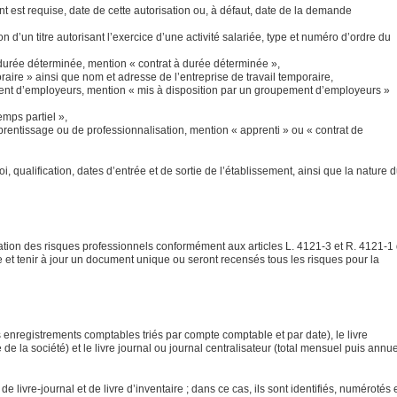
 est requise, date de cette autorisation ou, à défaut, date de la demande
on d’un titre autorisant l’exercice d’une activité salariée, type et numéro d’ordre du
l à durée déterminée, mention « contrat à durée déterminée »,
raire » ainsi que nom et adresse de l’entreprise de travail temporaire,
ement d’employeurs, mention « mis à disposition par un groupement d’employeurs »
emps partiel »,
apprentissage ou de professionnalisation, mention « apprenti » ou « contrat de
, qualification, dates d’entrée et de sortie de l’établissement, ainsi que la nature 
tion des risques professionnels conformément aux articles L. 4121-3 et R. 4121-1
re et tenir à jour un document unique ou seront recensés tous les risques pour la
s enregistrements comptables triés par compte comptable et par date), le livre
 de la société) et le livre journal ou journal centralisateur (total mensuel puis annu
livre-journal et de livre d’inventaire ; dans ce cas, ils sont identifiés, numérotés 