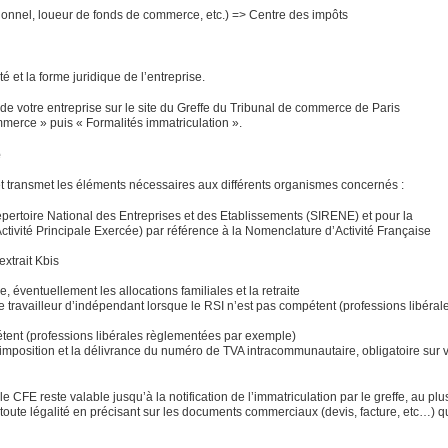
ssionnel, loueur de fonds de commerce, etc.) => Centre des impôts
té et la forme juridique de l’entreprise.
 de votre entreprise sur le site du Greffe du Tribunal de commerce de Paris
merce » puis « Formalités immatriculation ».
e
 et transmet les éléments nécessaires aux différents organismes concernés :
pertoire National des Entreprises et des Etablissements (SIRENE) et pour la
tivité Principale Exercée) par référence à la Nomenclature d’Activité Française
extrait Kbis
éventuellement les allocations familiales et la retraite
 travailleur d’indépendant lorsque le RSI n’est pas compétent (professions libéral
étent (professions libérales règlementées par exemple)
imposition et la délivrance du numéro de TVA intracommunautaire, obligatoire sur 
e CFE reste valable jusqu’à la notification de l’immatriculation par le greffe, au plu
en toute légalité en précisant sur les documents commerciaux (devis, facture, etc…) 