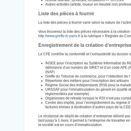
Activité libérale, syndicats, fondations => URSSAF
Autres activités (artiste, loueur en meublé non profe
Liste des pièces à fournir
La liste des pièces à fournir varie selon la nature de l’activi
Vous trouverez la liste des pièces nécessaire à la création
http://www.greffe-tc-paris.fr
à la rubrique « Registre du Com
Enregistrement de la création d’entrepris
Le CFE contrôle la conformité et l’exhaustivité du dossier
INSEE pour l’inscription au Système Informatisé du Ré
délivrance d’un numéro de SIRET et d’un code APE (Ac
(NAF)
Greffe du Tribunal de commerce, pour l’obtention de l’
Répertoire des métiers pour l’inscription des artisans
Régime Social des Indépendants (RSI) pour la maladie, 
URSSAF pour l’immatriculation du gérant en qualité de
règlementées par exemple)
Organismes de retraite lorsque le RSI n’est pas comp
Centre des impôts, pour l’enregistrement du régime d’
factures émises à destination d’autres pays de la CEE
Le récépissé de dépôt de création d’entreprise délivré par l
tard jusqu’à 1 mois. Il permet à l’entreprise de travailler 
la société est en cours d’immatriculation.