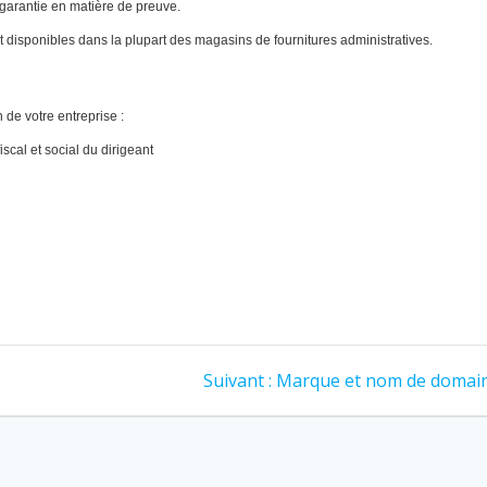
 garantie en matière de preuve.
nt disponibles dans la plupart des magasins de fournitures administratives.
 de votre entreprise :
iscal et social du dirigeant
Article
Suivant :
Marque et nom de domai
suivant
: