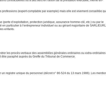
tions contractuelles ou à des tiers en raison de la prestation effectuée, même en-
es professions (expert-comptable par exemple) mais elle est vivement conseillée qu
e (perte d’exploitation, protection juridique, assurance homme-clé, etc.) ou par le
illé en particulier à l’entrepreneur individuel ou au gérant majoritaire de SARL/EUR
des enfants.
istrer les procès-verbaux des assemblées générales ordinaires ou extra-ordinaires
doit être paraphé auprès du Greffe du Tribunal de Commerce.
ir un registre unique du personnel (décret n° 86-524 du 13 mars 1986). Les mentio