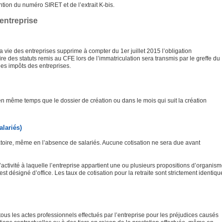
ntion du numéro SIRET et de l’extrait K-bis.
 entreprise
la vie des entreprises supprime à compter du 1er juillet 2015 l’obligation
ire des statuts remis au CFE lors de l’immatriculation sera transmis par le greffe du
es impôts des entreprises.
ême temps que le dossier de création ou dans le mois qui suit la création
alariés)
gatoire, même en l’absence de salariés. Aucune cotisation ne sera due avant
’activité à laquelle l’entreprise appartient une ou plusieurs propositions d’organis
t désigné d’office. Les taux de cotisation pour la retraite sont strictement identiqu
ous les actes professionnels effectués par l’entreprise pour les préjudices causés