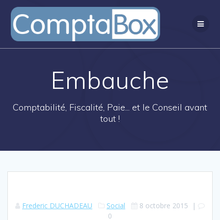
Passer
au
contenu
Embauche
Comptabilité, Fiscalité, Paie... et le Conseil avant
tout !
Frederic DUCHADEAU
Social
8 octobre 2015
|
0