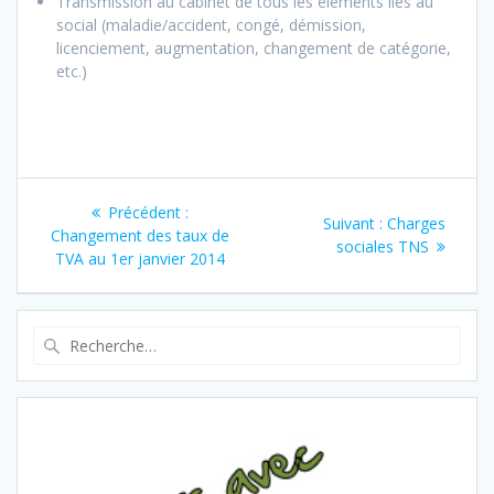
Transmission au cabinet de tous les éléments liés au
social (maladie/accident, congé, démission,
licenciement, augmentation, changement de catégorie,
etc.)
Navigation
Article
Précédent :
Article
Suivant :
Charges
de
précédent
Changement des taux de
suivant
sociales TNS
:
TVA au 1er janvier 2014
:
l’article
Recherche
pour
: