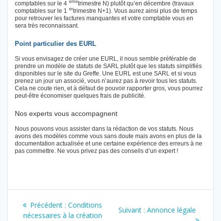
ème
comptables sur le 4
trimestre N) plutôt qu’en décembre (travaux
er
comptables sur le 1
trimestre N+1). Vous aurez ainsi plus de temps
pour retrouver les factures manquantes et votre comptable vous en
sera très reconnaissant.
Point particulier des EURL
Si vous envisagez de créer une EURL, il nous semble préférable de
prendre un modèle de statuts de SARL plutôt que les statuts simplifiés
disponibles sur le site du Greffe. Une EURL est une SARL et si vous
prenez un jour un associé, vous n’aurez pas à revoir tous les statuts.
Cela ne coute rien, et à défaut de pouvoir rapporter gros, vous pourrez
peut-être économiser quelques frais de publicité.
Nos experts vous accompagnent
Nous pouvons vous assister dans la rédaction de vos statuts. Nous
avons des modèles comme vous sans doute mais avons en plus de la
documentation actualisée et une certaine expérience des erreurs à ne
pas commettre. Ne vous privez pas des conseils d’un expert !
Navigation
Article
Précédent :
Conditions
Article
Suivant :
Annonce légale
de
précédent
nécessaires à la création
suivant