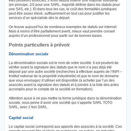
êtes plusieurs associés, il vous faudra obtenir une majorité suffisante
(en principe, 2/3 pour une SARL, majorité définie dans les statuts pour
une SAS, etc.). Et dans tous les cas, le coût des formalités juridiques
peut être assez élevé, suffisamment en tout cas pour justifier les
services d’un spécialiste dès le départ.
On trouve aujourd’hui de nombreux exemples de statuts sur internet.
Mais à moins d’être parfaitement averti, mieux vaut prendre conseil
auprès d’un professionnel pour partir sur de bonnes bases.
Points particuliers à prévoir
Dénomination sociale
La dénomination sociale est le nom de votre société. Il est prudent de
vérifier avant la signature des statuts que le nom n’a pas déjà été
déposé par une autre société (recherches à effectuer auprès de l’INPI –
Institut national de la propriété industrielle) et que le nom de domaine
que vous envisagez d’utiliser est disponible (à acheter par l’un des
associés avant la signature des statuts et à joindre à la liste des actes
accomplis pour le compte de la société en formation).
Attention aussi à ne pas mettre la forme juridique dans la dénomination
sociale, sous peine d’avoir une société qui s’appelle SARL TOTO
SARL, avec 2 fois SARL.
Capital social
Le capital social correspond aux apports des associés à la société. Ces
apports peuvent être réalisés en numéraire, en nature, en industrie.