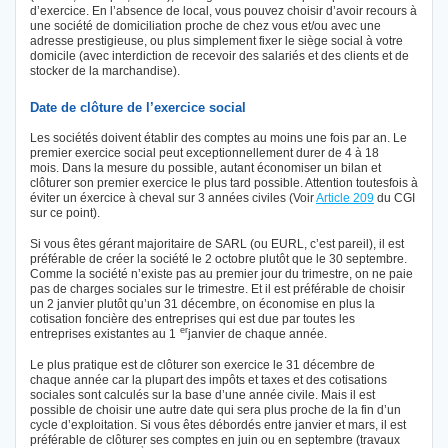
d’exercice. En l’absence de local, vous pouvez choisir d’avoir recours à
une société de domiciliation proche de chez vous et/ou avec une
adresse prestigieuse, ou plus simplement fixer le siège social à votre
domicile (avec interdiction de recevoir des salariés et des clients et de
stocker de la marchandise).
Date de clôture de l’exercice social
Les sociétés doivent établir des comptes au moins une fois par an. Le
premier exercice social peut exceptionnellement durer de 4 à 18
mois. Dans la mesure du possible, autant économiser un bilan et
clôturer son premier exercice le plus tard possible. Attention toutesfois à
éviter un éxercice à cheval sur 3 années civiles (Voir
Article 209
du CGI
sur ce point).
Si vous êtes gérant majoritaire de SARL (ou EURL, c’est pareil), il est
préférable de créer la société le 2 octobre plutôt que le 30 septembre.
Comme la société n’existe pas au premier jour du trimestre, on ne paie
pas de charges sociales sur le trimestre. Et il est préférable de choisir
un 2 janvier plutôt qu’un 31 décembre, on économise en plus la
cotisation foncière des entreprises qui est due par toutes les
er
entreprises existantes au 1
janvier de chaque année.
Le plus pratique est de clôturer son exercice le 31 décembre de
chaque année car la plupart des impôts et taxes et des cotisations
sociales sont calculés sur la base d’une année civile. Mais il est
possible de choisir une autre date qui sera plus proche de la fin d’un
cycle d’exploitation. Si vous êtes débordés entre janvier et mars, il est
préférable de clôturer ses comptes en juin ou en septembre (travaux