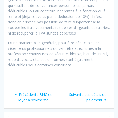
qui résultent de convenances personnelles (jamais
déductibles) ou au contraire inhérentes à la fonction ou à
l’emploi (déjà couverts par la déduction de 10%), il n’est
donc en principe pas possible de faire supporter par la
société les frais vestimentaires de ses dirigeants et salariés,
ni de récupérer la TVA sur ces dépenses.
D’une manière plus générale, pour être déductible, les
vêtements professionnels doivent être spécifiques à la
profession : chaussures de sécurité, blouse, bleu de travail,
robe d’avocat, etc. Les uniformes sont également
déductibles sous certaines conditions.
Navigation
Article
Article
Précédent :
BNC et
Suivant :
Les délais de
de
précédent
suivant
loyer à soi-même
paiement
:
:
l’article