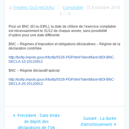
Frederic DUCHADEAU
Comptable
8 octobre 2015
|
0
Pour un BNC (EI ou EIRL), la date de clôture de l’exercice comptable
est nécessairement le 31/12 de chaque année, sans possibilité
d’option pour une date différente.
BNC – Régimes d’imposition et obligations déclaratives – Régime de la
déclaration contrôlée
http://bofip.impots.gouv.fr/bofip/5526-PGP.html?identifiant=BOI-BNC-
DECLA-10-20120912
BNC – Régime déclaratif spécial
http://bofip.impots.gouv.fr/bofip/5528-PGP.html?identifiant=BOI-BNC-
DECLA-20-20120912
Navigation
Article
Précédent :
Date limite
Article
Suivant :
La durée
de
précédent
de dépôt des
suivant
d’amortissement
:
déclarations de TVA