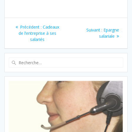
Navigation
Article
Précédent :
Cadeaux
Article
Suivant :
Epargne
de
précédent
de l’entreprise à ses
suivant
salariale
:
salariés
:
l’article
Recherche
pour
: