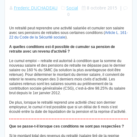
Frederic DUCHADEAU
Social
8 octobre 2015
|
0
Un retraité peut reprendre une activité salariée et cumuler son salaire
avec ses pensions de retraites sous certaines conditions (
Article L. 161-
22 du Code de la Sécurité sociale
).
A quelles conditions est-il possible de cumuler sa pension de
retraite avec un revenu d’activité ?
Le cumul emploi – retraite est autorisé à condition que la somme du
nouveau salaire et des pensions de retraite ne dépasse pas le dernier
salaire ou 160 % du SMIC (la solution la plus avantageuse doit être
retenue). Pour déterminer le montant du dernier salaire, il convient de
retenir le revenu moyen des 3 derniers mois civils d’activité. Les
salaires retenus sont les salaires soumis au prélèvement de la
contribution sociale généralisée (CSG), c’est-à-dire 98.25% du salaire
brut depuis le 1er janvier 2012.
De plus, lorsque le retraité reprend une activité chez son dernier
employeur, le cumul n’est possible que si un délai de 6 mois s’est
écoulé entre la date de liquidation de la pension et la reprise d’activité.
Que se passe-t-il lorsque ces conditions ne sont pas respectées ?
Si le montant total des revenus du retraité (salaire tiré de la reprise