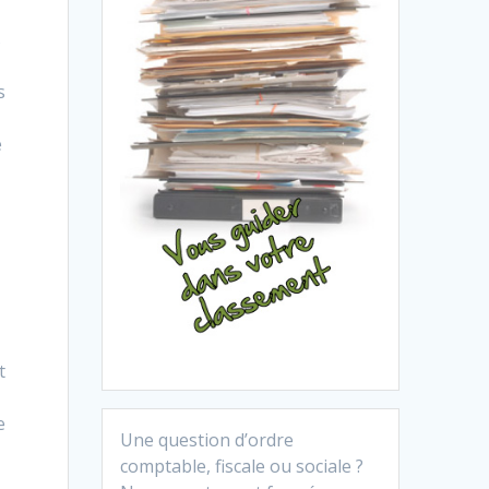
s
s
e
t
e
Une question d’ordre
comptable, fiscale ou sociale ?