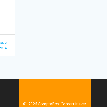
es à
té
© 2026 ComptaBox. Construit avec