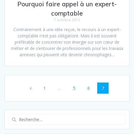
Pourquoi faire appel à un expert-
comptable
7 octobre 2015
Contrairement à une idée reçue, le recours à un expert-
comptable n’est pas obligatoire. Mais il est souvent
préférable de concentrer son énergie sur son cœur de
métier et de s’entourer de professionnels pour les travaux
annexes qui peuvent vite devenir chronophages…
Navigation
Page
Page
Page
Page
1
…
5
6
7
au
sein
des
Recherche
pour
articles
: